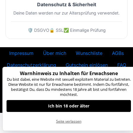
Datenschutz & Sicherheit
Deine Daten werden nur zur Altersprüfung verwendet.
🛡️ DSGVO
🔒 SSL
✅ Einmalige Prüfung
Impressum
Über mich
Wunschliste
AGBs
Datenschutzerklärung
Gutschein einlösen
FAQ
Warnhinweis zu Inhalten für Erwachsene
18 U.S.C. 2257
Du bist dabei, eine Website mit sexuell explizitem Material zu betreten.
Diese Website ist nur für Erwachsene bestimmt. Indem Du fortfährst,
bestätigst Du, dass Du mindestens 18 Jahre alt bist und fortfahren
FACEBOOK
|
TWITTER
möchtest.
Alle Models sind mindestens 18 Jahre oder älter /
Record-Keeping Requirements
Ich bin 18 oder älter
CMS System by SUSI.CASH
Seite verlassen